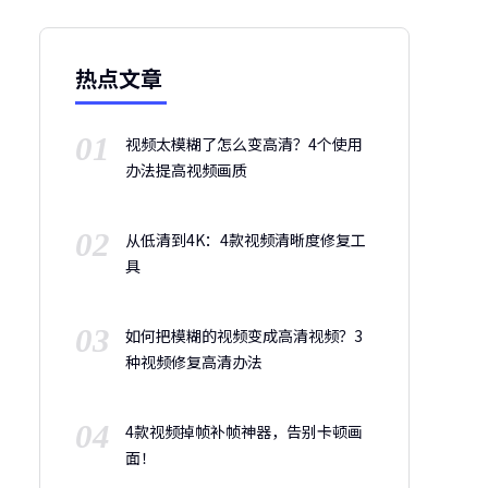
热点文章
01
视频太模糊了怎么变高清？4个使用
办法提高视频画质
02
从低清到4K：4款视频清晰度修复工
具
03
如何把模糊的视频变成高清视频？3
种视频修复高清办法
04
4款视频掉帧补帧神器，告别卡顿画
面！