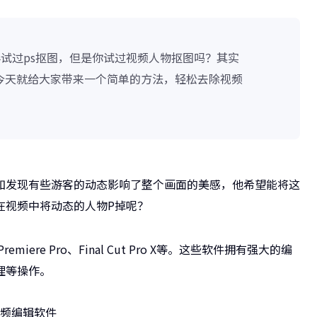
试过ps抠图，但是你试过视频人物抠图吗？其实
今天就给大家带来一个简单的方法，轻松去除视频
如发现有些游客的动态影响了整个画面的美感，他希望能将这
在视频中将动态的人物P掉呢？
ere Pro、Final Cut Pro X等。这些软件拥有强大的编
理等操作。