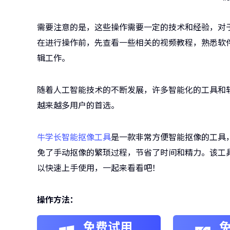
需要注意的是，这些操作需要一定的技术和经验，对
在进行操作前，先查看一些相关的视频教程，熟悉软
辑工作。
随着人工智能技术的不断发展，许多智能化的工具和软
越来越多用户的首选。
牛学长智能抠像工具
是一款非常方便智能抠像的工具
免了手动抠像的繁琐过程，节省了时间和精力。该工
以快速上手使用，一起来看看吧！
操作方法：
免费试用