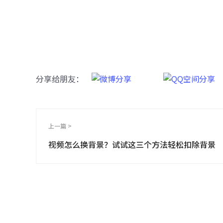
牛
AI智
分享给朋友：
上一篇 >
视频怎么换背景？试试这三个方法轻松扣除背景