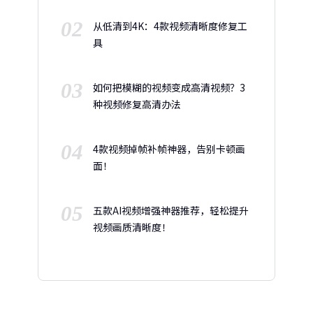
02
从低清到4K：4款视频清晰度修复工
具
03
如何把模糊的视频变成高清视频？3
种视频修复高清办法
04
4款视频掉帧补帧神器，告别卡顿画
面！
05
五款AI视频增强神器推荐，轻松提升
视频画质清晰度！