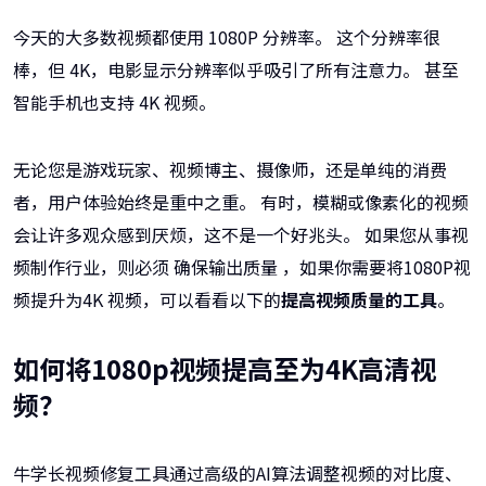
今天的大多数视频都使用 1080P 分辨率。 这个分辨率很
棒，但 4K，电影显示分辨率似乎吸引了所有注意力。 甚至
智能手机也支持 4K 视频。
无论您是游戏玩家、视频博主、摄像师，还是单纯的消费
者，用户体验始终是重中之重。 有时，模糊或像素化的视频
会让许多观众感到厌烦，这不是一个好兆头。 如果您从事视
频制作行业，则必须 确保输出质量 ，如果你需要将1080P视
频提升为4K 视频，可以看看以下的
提高视频质量的工具
。
如何将1080p视频提高至为4K高清视
频？
牛学长视频修复工具通过高级的AI算法调整视频的对比度、