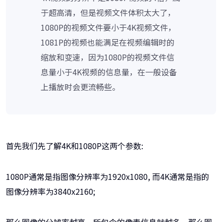
于超高清，但是视频文件体积太大了，
1080P的视频文件要小于4K视频文件，
1081P的视频也能满足在视频编辑时的
缩放和变速，因为1080P的视频文件信
息量小于4K视频的信息量，在一般设备
上播放时会更流畅些。
首先我们先了解4K和1080P这两个参数:
1080P通常是指图像分辨率为1920x1080, 而4K通常是指的
图像分辨率为3840x2160;