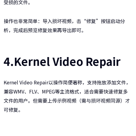
受损的文件。
操作也非常简单：导入损坏视频，击“修复”按钮启动分
析，完成后预览修复效果再导出即可。
4.Kernel Video Repair
Kernel Video Repair以操作简便著称，支持拖放添加文件，
兼容WMV、FLV、MPEG等主流格式，适合需要快速修复多
文件的用户。但需要上传示例视频（需与损坏视频同源）才
可修复。