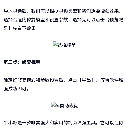
导入视频后，我们可以根据视频类型和我们想要增强效果，
选择合适的修复模型和设置参数，选择完可以点击【预览效
果】先看下效果。
第三步：修复视频
确定好修复模式和参数设置后，点击【导出】，等待软件增
强成功即可。
牛小影是一款非常强大和实用的视频增强工具，它可以让你