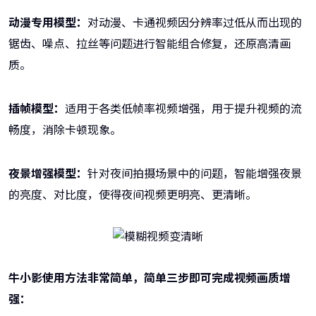
动漫专用模型：
对动漫、卡通视频因分辨率过低从而出现的
锯齿、噪点、拉丝等问题进行智能组合修复，还原高清画
质。
插帧模型：
适用于各类低帧率视频增强，用于提升视频的流
畅度，消除卡顿现象。
夜景增强模型：
针对夜间拍摄场景中的问题，智能增强夜景
的亮度、对比度，使得夜间视频更明亮、更清晰。
牛小影使用方法非常简单，简单三步即可完成视频画质增
强：