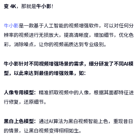
变 4K
，那就是
牛小影
！
牛小影
是一款基于人工智能的视频增强软件，可以对任何分
辨率的视频进行无损放大，提高清晰度，增加细节，优化色
彩，消除噪点，让你的视频画质达到专业级别。
牛小影针对不同视频增强场景的需求，细分研发了不同AI模
型，以此来达到最佳的增强效果，如：
人像专用模型：
精准抓取视频中的人像，根据其面都特征进
行修复，还原细节。
黑白上色模型：
通过AI算法为黑白视频智能上色，重现昔日
的情景，让黑白视频变得栩栩如生。