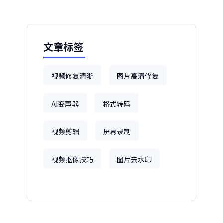
文章标签
视频修复清晰
图片高清修复
AI变声器
格式转码
视频剪辑
屏幕录制
视频抠像技巧
图片去水印