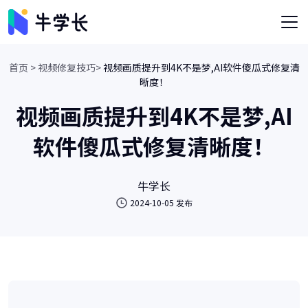
首页 >
视频修复技巧>
视频画质提升到4K不是梦,AI软件傻瓜式修复清
晰度！
视频画质提升到4K不是梦,AI
软件傻瓜式修复清晰度！
牛学长
2024-10-05 发布