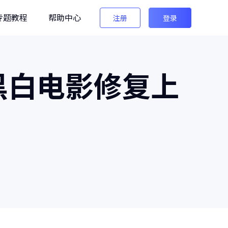
专题教程
帮助中心
注册
登录
编辑
黑白电影修复上
法法AI图像检测
生图检测/AI换脸检测
像之匠
级AI人像后期软件