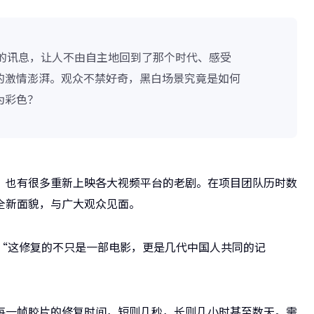
新的讯息，让人不由自主地回到了那个时代、感受
的激情澎湃。观众不禁好奇，黑白场景究竟是如何
为彩色？
，也有很多重新上映各大视频平台的老剧。在项目团队历时数
全新面貌，与广大观众见面。
示“这修复的不只是一部电影，更是几代中国人共同的记
每一帧胶片的修复时间，短则几秒，长则几小时甚至数天。需