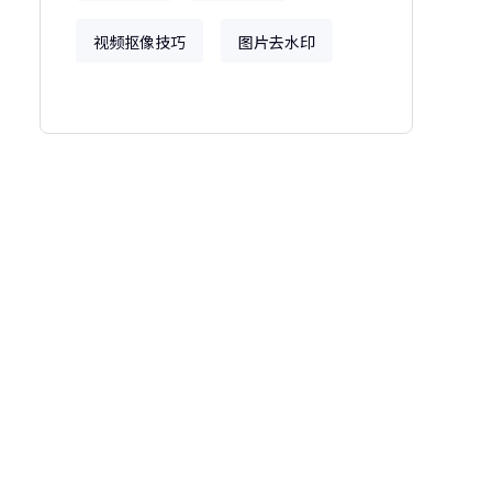
视频抠像技巧
图片去水印