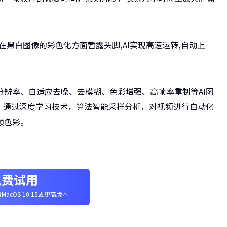
黑白图像的彩色化方面暂露头脚,AI实现高速运转,自动上
分辨率、自适应去噪、去模糊、色彩增强、高帧率重制等AI图
，通过深度学习技术，算法智能采样分析，对视频进行自动化
频色彩。
免费试用
MacOS 10.15或更高版本