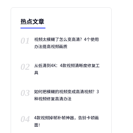
热点文章
01
视频太模糊了怎么变高清？4个使用
办法提高视频画质
02
从低清到4K：4款视频清晰度修复工
具
03
如何把模糊的视频变成高清视频？3
种视频修复高清办法
04
4款视频掉帧补帧神器，告别卡顿画
面！