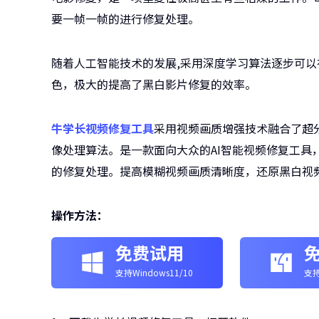
要一帧一帧的进行修复处理。
随着人工智能技术的发展,采用深度学习算法逐步可以在
色，极大的提高了黑白影片修复的效率。
牛学长视频修复工具
采用视频画质增强技术融合了超
像处理算法。是一款面向大众的AI智能视频修复工具
的修复处理。提高模糊视频画质清晰度，还原黑白视
操作方法：
免费试用
支持Windows11/10
支持