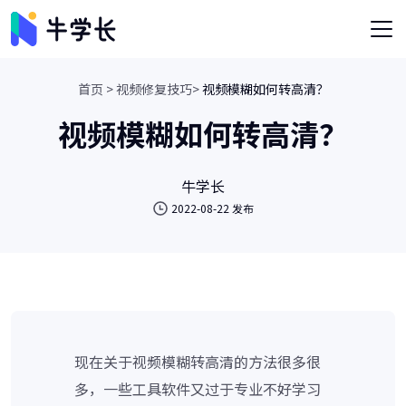
首页 >
视频修复技巧>
视频模糊如何转高清？
视频模糊如何转高清？
牛学长
2022-08-22 发布
现在关于视频模糊转高清的方法很多很
多，一些工具软件又过于专业不好学习