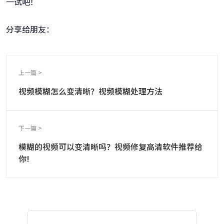
一试吧！
分享给朋友：
上一篇 >
视频模糊怎么变清晰？视频模糊处理方法
下一篇 >
模糊的视频可以变清晰吗？视频修复高清软件推荐给
你!