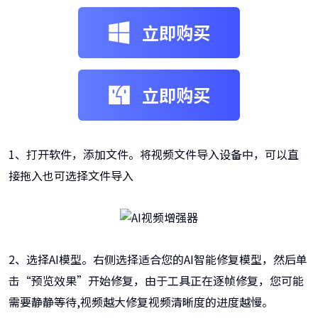
立即购买
立即购买
1、打开软件，添加文件。将视频文件导入设备中，可以直
接拖入也可选择文件导入
2、选择AI模型。右侧选择适合您的AI智能修复模型，然后单
击“预览效果”开始修复，由于工具正在逐帧修复，您可能
需要静静等待,视频越大修复视频清晰度的进度越慢。