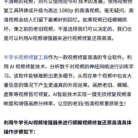
不清晰的视频，则可以借用现今AI 技术的发展，使用视频修
复工具转换或升级为高达 1080p 的高清视频。毫无疑问，高
清视频会给人们留下最美好的回忆。如果视频已经模糊损
坏，像之前的老旧视频，不是选择我们可以决定的，我们也
是可以利用AI视频增强器来进行视频修复还原高清。
牛学长视频修复工具
作为一款视频修复高清的专业软件。利
用 AI 视频修复技术，分析数千对视频的神经网络进行训练学
习。该软件能够推断出更多细节，从而在单个视频中包含大
量信息的情况下产生更逼真的外观效果。画质老旧、模糊、
虚焦等视频皆可修复。AI智能技术实现一键无损修复视频清
晰度和增强画质分辨率，让您的老旧/低清视频重获新生！
利用牛学长AI视频增强器来进行模糊视频修复还原高清具体
操作步骤如下：