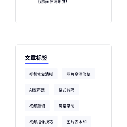
视频画质清晰度！
文章标签
视频修复清晰
图片高清修复
AI变声器
格式转码
视频剪辑
屏幕录制
视频抠像技巧
图片去水印