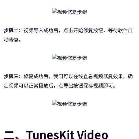
步骤二：
视频导入成功后，点击开始修复按钮，等待软件自
动修复。
步骤三：
修复成功后，我们可以在线查看视频修复效果，确
定视频可以正常播放后，点导出按钮保存视频即可。
二、TunesKit Video