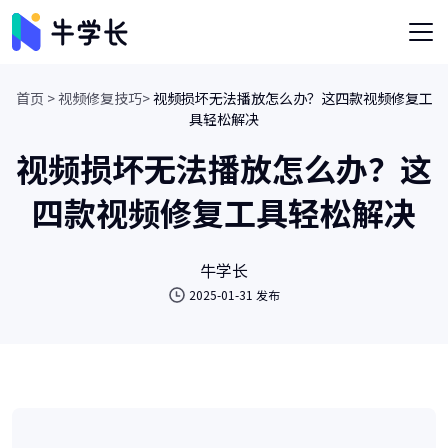
首页 >
视频修复技巧>
视频损坏无法播放怎么办？这四款视频修复工
具轻松解决
视频损坏无法播放怎么办？这
四款视频修复工具轻松解决
牛学长
2025-01-31 发布