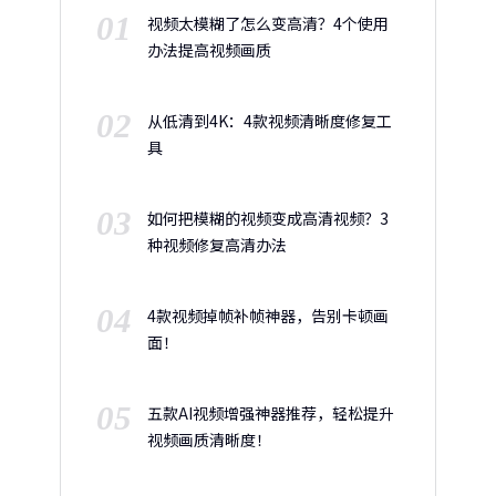
01
视频太模糊了怎么变高清？4个使用
办法提高视频画质
02
从低清到4K：4款视频清晰度修复工
具
03
如何把模糊的视频变成高清视频？3
种视频修复高清办法
04
4款视频掉帧补帧神器，告别卡顿画
面！
05
五款AI视频增强神器推荐，轻松提升
视频画质清晰度！