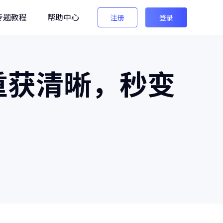
专题教程
帮助中心
注册
登录
编辑
重获清晰，秒变
法法AI图像检测
生图检测/AI换脸检测
像之匠
级AI人像后期软件