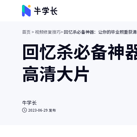
首页 >
视频修复技巧>
回忆杀必备神器：让你的毕业照重获清
视频创意
回忆杀必备神
牛小影
画质增强/视频修复/AI视频抠像
高清大片
牛学长转码大师
视频、音频格式转换/人声分离
牛学长
2023-06-29 发布