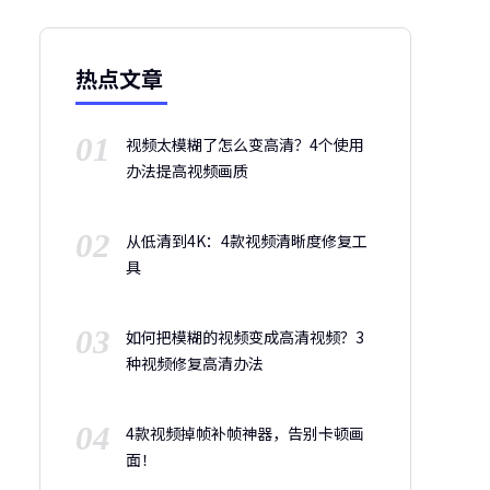
热点文章
01
视频太模糊了怎么变高清？4个使用
办法提高视频画质
02
从低清到4K：4款视频清晰度修复工
具
03
如何把模糊的视频变成高清视频？3
种视频修复高清办法
04
4款视频掉帧补帧神器，告别卡顿画
面！