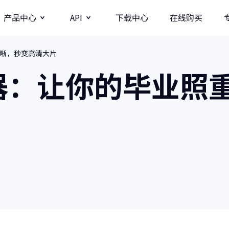
产品中心
API
下载中心
在线购买
晰，秒变高清大片
图片
视频分辨率提升API
器：让你的毕业照
牛学长图片增强API
牛学长录屏工具
图
多种录制方式/直播录制/课程模板
AI
影
商业