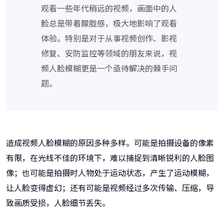
观看一些年代稍远的视频，画面中的人
脸总是带着朦胧感，极大地影响了观看
体验。特别是对于从事视频创作、影视
修复、安防监控等领域的朋友来说，视
频人脸模糊更是一个亟待解决的棘手问
题。
造成视频人脸模糊的原因多种多样。可能是拍摄设备的像素
有限，在光线不佳的环境下，难以捕捉到清晰锐利的人脸图
像；也可能是拍摄时人物处于运动状态，产生了运动模糊，
让人脸变得虚幻；还有可能是视频经过多次传输、压缩，导
致画质受损，人脸细节丢失。