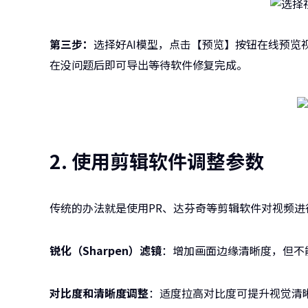
第三步：
选择好AI模型，点击【预览】按钮在线预览
在没问题后即可导出等待软件修复完成。
2. 使用剪辑软件调整参数
传统的办法就是使用PR、达芬奇等剪辑软件对视频
锐化（Sharpen）滤镜
：增加画面边缘清晰度，但不
对比度和清晰度调整
：适度拉高对比度可提升视觉清