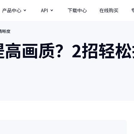
产品中心
API
下载中心
在线购买
清晰度
图片
视频分辨率提升API
提高画质？2招轻松
牛学长图片增强API
牛学长录屏工具
图
多种录制方式/直播录制/课程模板
AI
影
商业