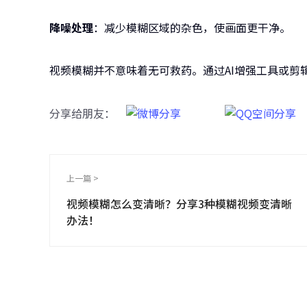
降噪处理
：减少模糊区域的杂色，使画面更干净。
视频模糊并不意味着无可救药。通过AI增强工具或剪
分享给朋友：
上一篇 >
视频模糊怎么变清晰？分享3种模糊视频变清晰
办法！