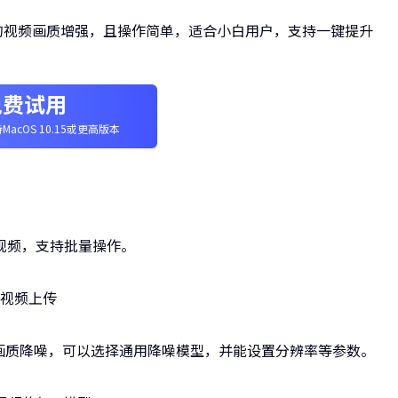
的视频画质增强，且操作简单，适合小白用户，支持一键提升
免费试用
MacOS 10.15或更高版本
视频，支持批量操作。
频画质降噪，可以选择通用降噪模型，并能设置分辨率等参数。