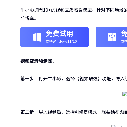
牛小影拥有10+的视频画质增强模型，针对不同场景
分辨率。
免费试用
支持Windows11/10
支持
视频变清晰步骤：
第一步：
打开牛小影，选择【视频增强】功能，导入
第二步：
导入视频后，选择AI修复模式，想要给视