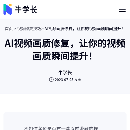
首页 >
视频修复技巧>
AI视频画质修复，让你的视频画质瞬间提升！
AI视频画质修复，让你的视频
画质瞬间提升！
牛学长
2023-07-03 发布
不知道各位是否有一些以前收藏的视