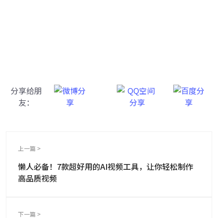
牛小影
AI智能模型修复，助你还原高清视频！
分享给朋
友：
上一篇 >
懒人必备！7款超好用的AI视频工具，让你轻松制作
高品质视频
下一篇 >