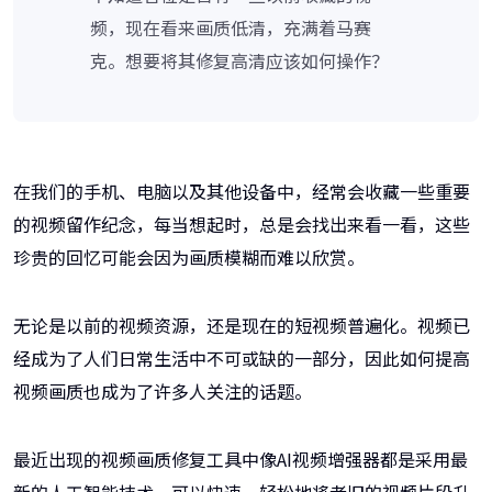
频，现在看来画质低清，充满着马赛
克。想要将其修复高清应该如何操作？
在我们的手机、电脑以及其他设备中，经常会收藏一些重要
的视频留作纪念，每当想起时，总是会找出来看一看，这些
珍贵的回忆可能会因为画质模糊而难以欣赏。
无论是以前的视频资源，还是现在的短视频普遍化。视频已
经成为了人们日常生活中不可或缺的一部分，因此如何提高
视频画质也成为了许多人关注的话题。
最近出现的视频画质修复工具中像AI视频增强器都是采用最