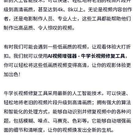
新的人工智能技术，可以快速、轻松地将老旧的视频片段升
级到高清画质，甚至达到4k、8k以上。无论是视频内容创作
者，还是电影制作人员、专业人士，这些工具都能帮助他们
制作出高品质、令人惊叹的视频。
有时我们可能会遇到一些低画质的视频，让观看体验大打折
扣。我们就可以使用
AI视频增强器 - 牛学长视频修复工具
，
你可以轻松将这些低画质视频变得高清，让你的观影体验更
加出色！
牛学长视频修复工具采用最新的人工智能技术，可以快速、
轻松地将老旧的视频片段升级到高清画质；拥有强大的算法
和智能化的处理方式，能够自动识别并修复视频中的各种问
题，包括模糊、噪点、马赛克、色彩等。它能够自动增强画
面的细节和清晰度，让你的视频焕发出全新的生机。