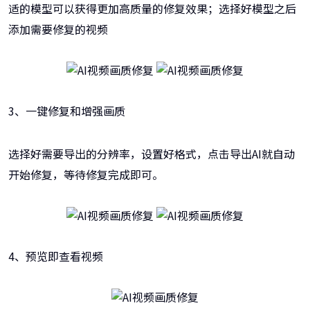
适的模型可以获得更加高质量的修复效果；选择好模型之后
添加需要修复的视频
3、一键修复和增强画质
选择好需要导出的分辨率，设置好格式，点击导出AI就自动
开始修复，等待修复完成即可。
4、预览即查看视频