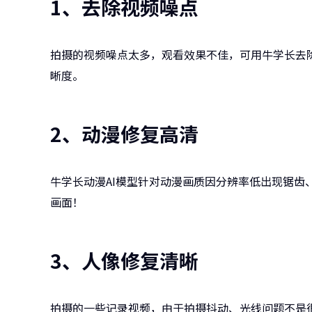
1、去除视频噪点
拍摄的视频噪点太多，观看效果不佳，可用牛学长去
晰度。
2、动漫修复高清
牛学长动漫AI模型针对动漫画质因分辨率低出现锯齿
画面！
3、人像修复清晰
拍摄的一些记录视频，由于拍摄抖动、光线问题不是