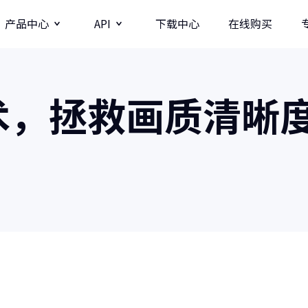
产品中心
API
下载中心
在线购买
图片
视频分辨率提升API
术，拯救画质清晰
牛学长图片增强API
牛学长录屏工具
图
多种录制方式/直播录制/课程模板
AI
影
商业