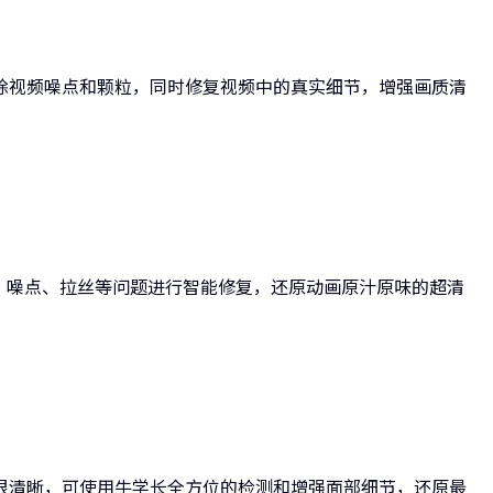
除视频噪点和颗粒，同时修复视频中的真实细节，增强画质清
、噪点、拉丝等问题进行智能修复，还原动画原汁原味的超清
很清晰，可使用牛学长全方位的检测和增强面部细节，还原最