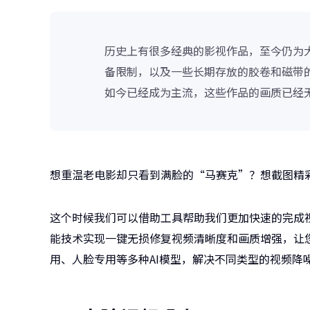
历史上有很多经典的影视作品，至今仍为
备限制，以及一些长期存放的胶卷和磁带
如今已经成为主流，这些作品的画质已经
想重温老电影却只看到满脸的“马赛克”？想截图精
这个时候我们可以借助工具帮助我们更加快速的完成视
能技术实现一键无损修复视频清晰度和画质增强，让
用、人脸专用等多种AI模型，解决不同类型的视频降