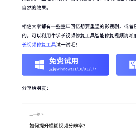
自然的效果。
相信大家都有一些童年回忆想要重温的影视剧，或者
的，可以利用牛学长视频修复工具智能修复视频清晰
长视频修复工具
试一试吧！
免费试用
支持Windows11/10/8.1/8/7
分享给朋友：
上一篇 >
如何提升模糊视频分辨率？