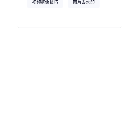
视频抠像技巧
图片去水印