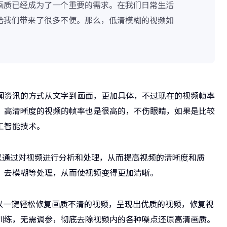
画质已经成为了一个重要的需求。在我们日常生活
给我们带来了很多不便。那么，低清模糊的视频如
闻资讯的方式从文字到画面，更加具体，不过现在的视频帧率
，高清晰度的视频的帧率也是很高的，不伤眼睛，如果是比较
工智能技术。
可以通过对视频进行分析和处理，从而提高视频的清晰度和质
、去模糊等处理，从而使视频变得更加清晰。
可以一键轻松修复画质不清的视频，呈现出优质的视频，修复视
训练，无需调参，彻底去除视频内的各种噪点还原高清画质。