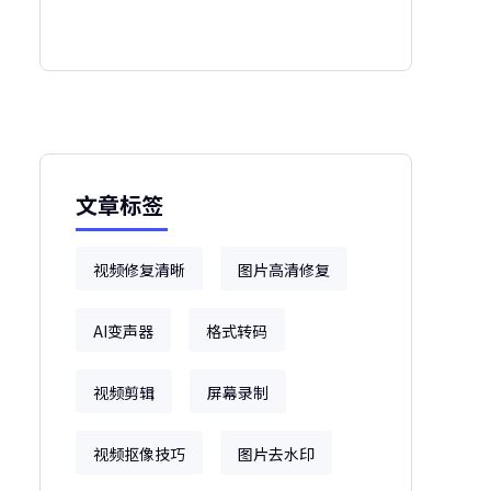
文章标签
视频修复清晰
图片高清修复
AI变声器
格式转码
视频剪辑
屏幕录制
视频抠像技巧
图片去水印