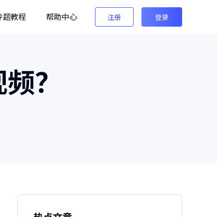
专题教程
帮助中心
注册
登录
编辑
视频？
法法AI图像检测
生图检测/AI换脸检测
像之匠
级AI人像后期软件
热点文章