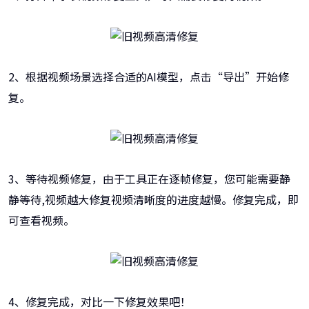
2、根据视频场景选择合适的AI模型，点击“导出”开始修
复。
3、等待视频修复，由于工具正在逐帧修复，您可能需要静
静等待,视频越大修复视频清晰度的进度越慢。修复完成，即
可查看视频。
4、修复完成，对比一下修复效果吧！