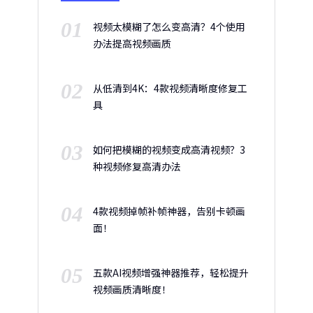
01
视频太模糊了怎么变高清？4个使用
办法提高视频画质
02
从低清到4K：4款视频清晰度修复工
具
03
如何把模糊的视频变成高清视频？3
种视频修复高清办法
04
4款视频掉帧补帧神器，告别卡顿画
面！
05
五款AI视频增强神器推荐，轻松提升
视频画质清晰度！