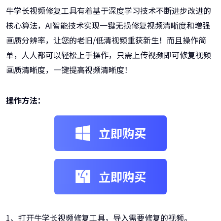
牛学长视频修复工具有着基于深度学习技术不断进步改进的
核心算法，AI智能技术实现一键无损修复视频清晰度和增强
画质分辨率，让您的老旧/低清视频重获新生！而且操作简
单，人人都可以轻松上手操作，只需上传视频即可修复视频
画质清晰度，一键提高视频清晰度！
操作方法：
立即购买
立即购买
1、打开牛学长视频修复工具，导入需要修复的视频。