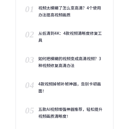
01
视频太模糊了怎么变高清？4个使用
办法提高视频画质
02
从低清到4K：4款视频清晰度修复工
具
03
如何把模糊的视频变成高清视频？3
种视频修复高清办法
04
4款视频掉帧补帧神器，告别卡顿画
面！
05
五款AI视频增强神器推荐，轻松提升
视频画质清晰度！