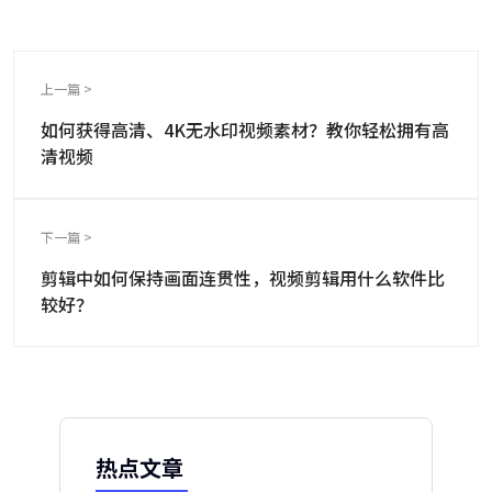
上一篇 >
如何获得高清、4K无水印视频素材？教你轻松拥有高
清视频
下一篇 >
剪辑中如何保持画面连贯性，视频剪辑用什么软件比
较好？
热点文章