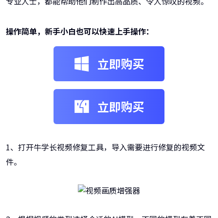
专业人士，都能帮助他们制作出高品质、令人惊叹的视频。
操作简单，新手小白也可以快速上手操作：
立即购买
立即购买
1、打开牛学长视频修复工具，导入需要进行修复的视频文
件。