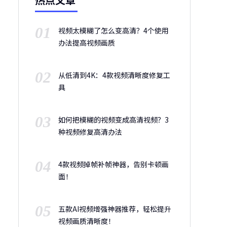
01
视频太模糊了怎么变高清？4个使用
办法提高视频画质
02
从低清到4K：4款视频清晰度修复工
具
03
如何把模糊的视频变成高清视频？3
种视频修复高清办法
04
4款视频掉帧补帧神器，告别卡顿画
面！
05
五款AI视频增强神器推荐，轻松提升
视频画质清晰度！