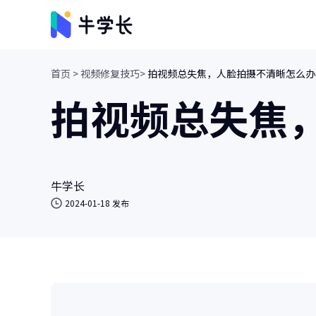
首页 >
视频修复技巧>
拍视频总失焦，人脸拍摄不清晰怎么办
视频创意
拍视频总失焦
牛小影
画质增强/视频修复/AI视频抠像
牛学长转码大师
视频、音频格式转换/人声分离
牛学长
2024-01-18 发布