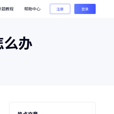
专题教程
帮助中心
注册
登录
编辑
怎么办
法法AI图像检测
生图检测/AI换脸检测
像之匠
级AI人像后期软件
热点文章