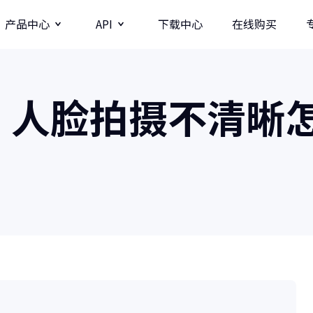
产品中心
API
下载中心
在线购买
图片
视频分辨率提升API
，人脸拍摄不清晰
牛学长图片增强API
牛学长录屏工具
图
多种录制方式/直播录制/课程模板
AI
影
商业