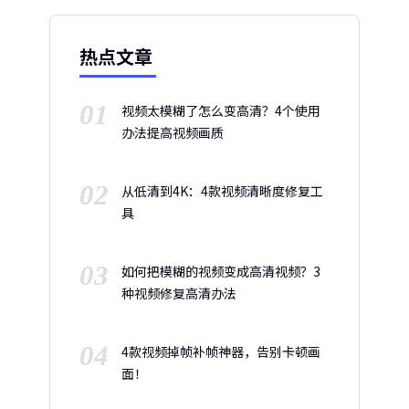
热点文章
01
视频太模糊了怎么变高清？4个使用
办法提高视频画质
02
从低清到4K：4款视频清晰度修复工
具
03
如何把模糊的视频变成高清视频？3
种视频修复高清办法
04
4款视频掉帧补帧神器，告别卡顿画
面！