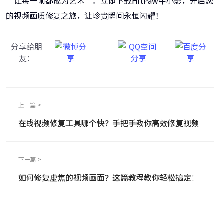
“让每一帧都成为艺术”。立即下载HitPaw牛小影，开启您
的视频画质修复之旅，让珍贵瞬间永恒闪耀！
分享给朋
友：
上一篇 >
在线视频修复工具哪个快？手把手教你高效修复视频
下一篇 >
如何修复虚焦的视频画面？这篇教程教你轻松搞定！