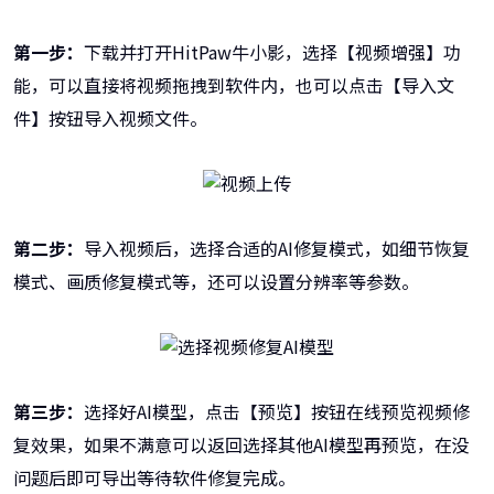
第一步：
下载并打开HitPaw牛小影，选择【视频增强】功
能，可以直接将视频拖拽到软件内，也可以点击【导入文
件】按钮导入视频文件。
第二步：
导入视频后，选择合适的AI修复模式，如细节恢复
模式、画质修复模式等，还可以设置分辨率等参数。
第三步：
选择好AI模型，点击【预览】按钮在线预览视频修
复效果，如果不满意可以返回选择其他AI模型再预览，在没
问题后即可导出等待软件修复完成。