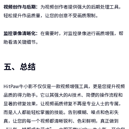
视频创作与后期：
为视频创作者提供强大的后期处理工具，
轻松提升作品质量，让您的创意不受画质限制。
监控录像清晰化：
在需要时，对监控录像进行画质增强，帮
助看清关键细节。
五、总结
HitPaw牛小影不仅仅是一款视频增强工具，更是您提升视频
品质的得力助手。它以其强大的AI技术、简便的操作流程和
显著的修复效果，让视频画质修复不再是专业人士的专属，
而是人人都能轻松掌握的技能。告别模糊、噪点和色彩失
真，让您的每一个视频都清晰锐利、色彩鲜明，真正做到