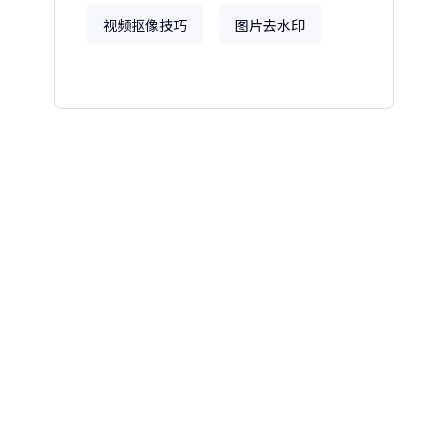
视频抠像技巧
图片去水印