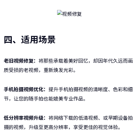
四、适用场景
老旧视频修复：
将那些承载着美好回忆，却因年代久远而画
质受损的老视频，重新焕发光彩。
手机拍摄视频优化：
提升手机拍摄视频的清晰度、色彩和细
节，让您的随手拍也能媲美专业作品。
低分辨率视频升级：
将网络下载的低清视频、或早期设备拍
摄的视频，升级至更高分辨率，享受更佳的视觉体验。