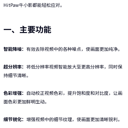
HitPaw牛小影都能轻松应对。
一、主要功能
智能降噪：
有效去除视频中的各种噪点，使画面更加纯净。
超分辨率：
将低分辨率视频智能放大至更高分辨率，同时保
持细节清晰。
色彩增强：
自动校正视频色彩，提升饱和度和对比度，让画
面色彩更加鲜明生动。
细节锐化：
增强视频中的细节纹理，使画面更加清晰锐利。