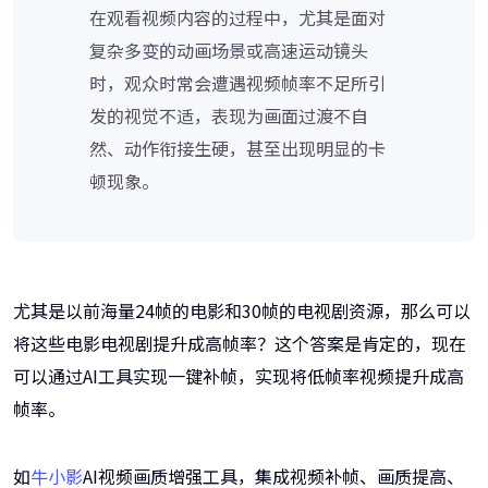
在观看视频内容的过程中，尤其是面对
复杂多变的动画场景或高速运动镜头
时，观众时常会遭遇视频帧率不足所引
发的视觉不适，表现为画面过渡不自
然、动作衔接生硬，甚至出现明显的卡
顿现象。
尤其是以前海量24帧的电影和30帧的电视剧资源，那么可以
将这些电影电视剧提升成高帧率？这个答案是肯定的，现在
可以通过AI工具实现一键补帧，实现将低帧率视频提升成高
帧率。
如
牛小影
AI视频画质增强工具，集成视频补帧、画质提高、