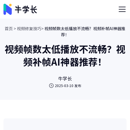
首页 >
视频修复技巧>
视频帧数太低播放不流畅？视频补帧AI神器推
荐！
视频帧数太低播放不流畅？视
频补帧AI神器推荐！
牛学长
2025-03-10 发布