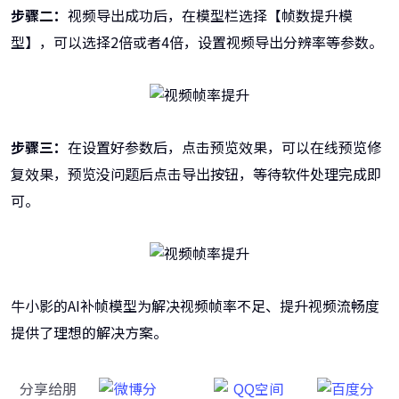
步骤二：
视频导出成功后，在模型栏选择【帧数提升模
型】，可以选择2倍或者4倍，设置视频导出分辨率等参数。
步骤三：
在设置好参数后，点击预览效果，可以在线预览修
复效果，预览没问题后点击导出按钮，等待软件处理完成即
可。
牛小影的AI补帧模型为解决视频帧率不足、提升视频流畅度
提供了理想的解决方案。
分享给朋