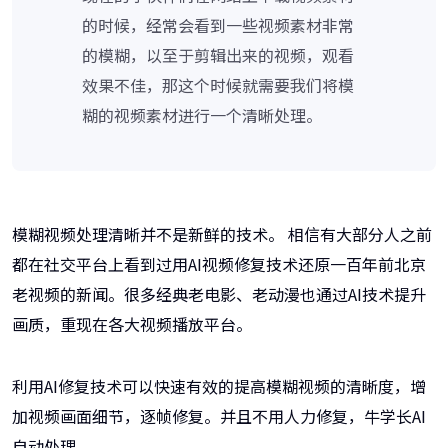
的时候，经常会看到一些视频素材非常
的模糊，以至于剪辑出来的视频，观看
效果不佳，那这个时候就需要我们将模
糊的视频素材进行一个清晰处理。
模糊视频处理清晰并不是新鲜的技术。 相信有大部分人之前
都在社交平台上看到过用AI视频修复技术还原一百年前北京
老视频的新闻。很多经典老电影、老动漫也通过AI技术提升
画质，重现在各大视频播放平台。
利用AI修复技术可以快速有效的提高模糊视频的清晰度，增
加视频画面细节，逐帧修复。并且不用人力修复，牛学长AI
自动处理。