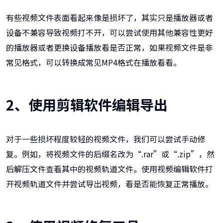
有些视频文件表面看起来像是损坏了，其实只是播放器或者
设备不兼容导致视频打不开，可以尝试使用其他兼容性更好
的播放器或者更换设备播放看是否正常，如果视频文件是非
常见格式，可以转换成常见MP4格式在播放看看。
2、使用剪辑软件编辑导出
对于一些损坏程度较轻的视频文件，我们可以尝试手动修
复。例如，将视频文件的后缀名改为“.rar”或“.zip”，然
后解压文件查看其中的视频轨道文件。使用视频编辑软件打
开视频轨道文件并尝试导出视频，看是否能恢复正常播放。