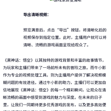
导出清晰视频：
预览满意后，点击“导出”按钮，将清晰化后的
视频保存到指定位置。此时，主播用户就可以将
清晰、流畅的游戏画面呈现给观众了。
《黑神话：悟空》以其独特的游戏背景和丰富的故事情节，
为玩家和主播们带来了一场前所未有的冒险之旅。而牛小影
作为专业的视频处理工具，则为主播用户提供了解决视频模
糊问题的有效途径。通过牛小影的助力，主播们可以更加自
信地展现《黑神话：悟空》的每一个精彩瞬间，让观众在清
晰流畅的画面中感受到游戏的魅力与深度。在未来的日子
里，让我们一同期待更多优秀游戏的发布，以及更多高效便