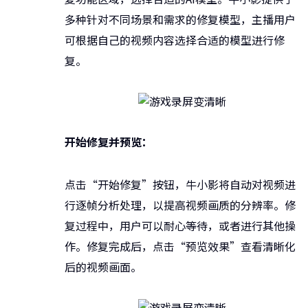
多种针对不同场景和需求的修复模型，主播用户
可根据自己的视频内容选择合适的模型进行修
复。
开始修复并预览：
点击“开始修复”按钮，牛小影将自动对视频进
行逐帧分析处理，以提高视频画质的分辨率。修
复过程中，用户可以耐心等待，或者进行其他操
作。修复完成后，点击“预览效果”查看清晰化
后的视频画面。