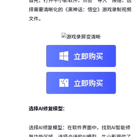
首先，打开牛小影软件，点击“导入”按钮，选
择需要清晰化的《黑神话：悟空》游戏录制视频
文件。
立即购买
立即购买
选择AI修复模型：
选择AI修复模型：在软件界面中，找到AI智能修
复功能区域，选择合适的AI模型。牛小影提供了