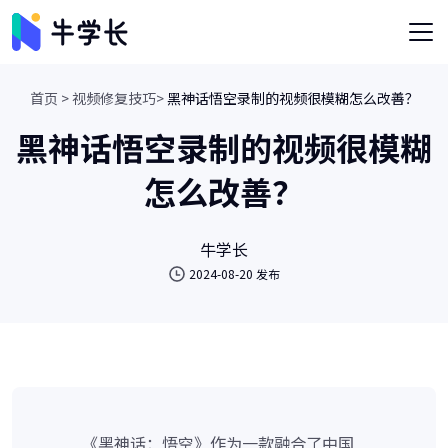
首页 >
视频修复技巧>
黑神话悟空录制的视频很模糊怎么改善？
黑神话悟空录制的视频很模糊
怎么改善？
牛学长
2024-08-20 发布
《黑神话：悟空》作为一款融合了中国