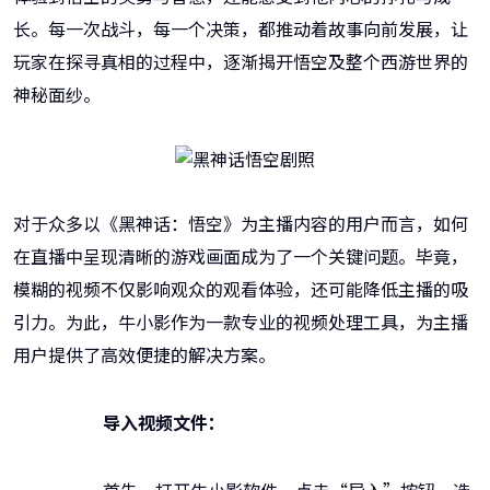
长。每一次战斗，每一个决策，都推动着故事向前发展，让
玩家在探寻真相的过程中，逐渐揭开悟空及整个西游世界的
神秘面纱。
对于众多以《黑神话：悟空》为主播内容的用户而言，如何
在直播中呈现清晰的游戏画面成为了一个关键问题。毕竟，
模糊的视频不仅影响观众的观看体验，还可能降低主播的吸
引力。为此，牛小影作为一款专业的视频处理工具，为主播
用户提供了高效便捷的解决方案。
导入视频文件：