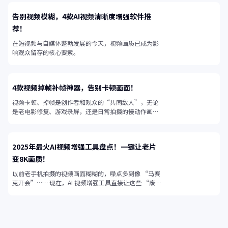
告别视频模糊，4款AI视频清晰度增强软件推
荐！
在短视频与自媒体蓬勃发展的今天，视频画质已成为影
响观众留存的核心要素。
4款视频掉帧补帧神器，告别卡顿画面！
视频卡顿、掉帧是创作者和观众的“共同敌人”，无论
是老电影修复、游戏录屏，还是日常拍摄的慢动作画
面，帧率不足都会让视频失去流畅感。
2025年最火AI视频增强工具盘点！一键让老片
变8K画质！
以前老手机拍摄的视频画面糊糊的，噪点多到像 “马赛
克开会”…… 现在，AI 视频增强工具直接让这些 “废
片” 起死回生！