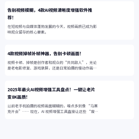
告别视频模糊，4款AI视频清晰度增强软件推
荐！
在短视频与自媒体蓬勃发展的今天，视频画质已成为影
响观众留存的核心要素。
4款视频掉帧补帧神器，告别卡顿画面！
视频卡顿、掉帧是创作者和观众的“共同敌人”，无论
是老电影修复、游戏录屏，还是日常拍摄的慢动作画
面，帧率不足都会让视频失去流畅感。
2025年最火AI视频增强工具盘点！一键让老片
变8K画质！
以前老手机拍摄的视频画面糊糊的，噪点多到像 “马赛
克开会”…… 现在，AI 视频增强工具直接让这些 “废
片” 起死回生！