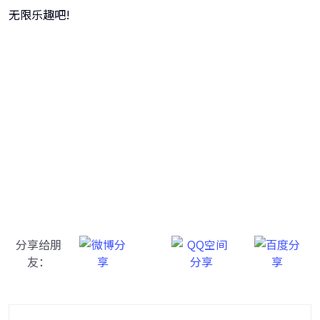
无限乐趣吧!
牛学长变声精灵
AI变声ai音乐生成，直播、游戏好帮手
分享给朋
友：