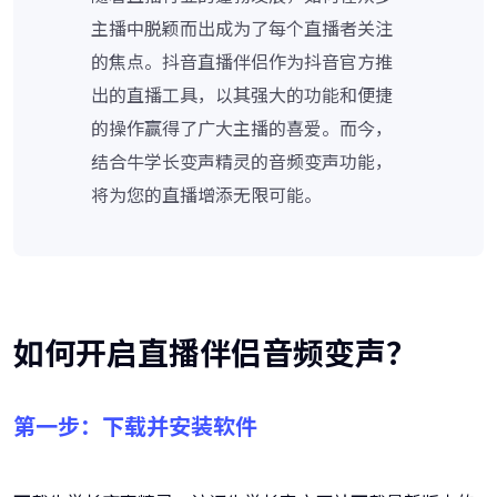
主播中脱颖而出成为了每个直播者关注
的焦点。抖音直播伴侣作为抖音官方推
出的直播工具，以其强大的功能和便捷
的操作赢得了广大主播的喜爱。而今，
结合牛学长变声精灵的音频变声功能，
将为您的直播增添无限可能。
如何开启直播伴侣音频变声？
第一步：下载并安装软件