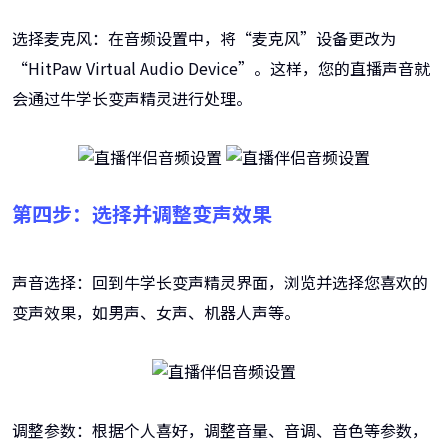
选择麦克风：在音频设置中，将“麦克风”设备更改为
“HitPaw Virtual Audio Device”。这样，您的直播声音就
会通过牛学长变声精灵进行处理。
第四步：选择并调整变声效果
声音选择：回到牛学长变声精灵界面，浏览并选择您喜欢的
变声效果，如男声、女声、机器人声等。
调整参数：根据个人喜好，调整音量、音调、音色等参数，