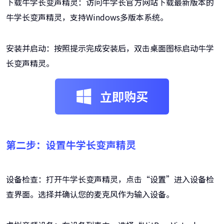
下载牛学长变声精灵：访问牛学长官方网站下载最新版本的
牛学长变声精灵，支持Windows多版本系统。
安装并启动：按照提示完成安装后，双击桌面图标启动牛学
长变声精灵。
立即购买
第二步：设置牛学长变声精灵
设备检查：打开牛学长变声精灵，点击“设置”进入设备检
查界面。选择并确认您的麦克风作为输入设备。