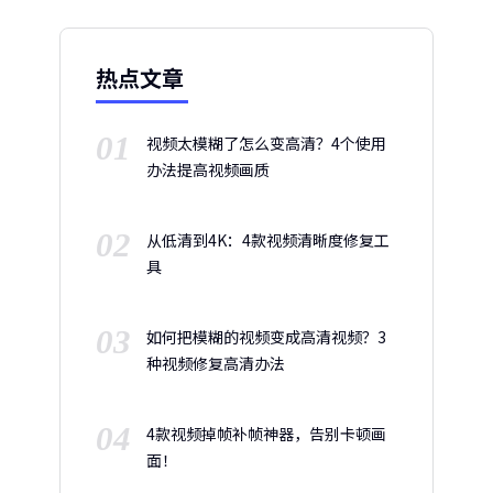
热点文章
01
视频太模糊了怎么变高清？4个使用
办法提高视频画质
02
从低清到4K：4款视频清晰度修复工
具
03
如何把模糊的视频变成高清视频？3
种视频修复高清办法
04
4款视频掉帧补帧神器，告别卡顿画
面！