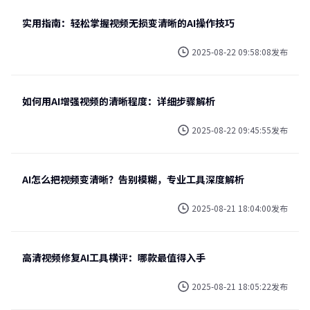
实用指南：轻松掌握视频无损变清晰的AI操作技巧
2025-08-22 09:58:08发布
如何用AI增强视频的清晰程度：详细步骤解析
2025-08-22 09:45:55发布
AI怎么把视频变清晰？告别模糊，专业工具深度解析
2025-08-21 18:04:00发布
高清视频修复AI工具横评：哪款最值得入手
2025-08-21 18:05:22发布