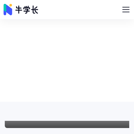
牛学长教程中心
牛学长为您提供图片修复、视频修复、智能抠像、格式转换、视频
编辑、屏幕录像等实用软件相关问题及教程。
视频太模糊了怎么变高清？4个使用办法提高视频
画质