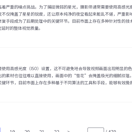
着严重的噪点挑战。为了捕捉微弱的星光，摄影师通常需要使用高感光度
疵不仅掩盖了星星的锐度，还让原本纯净的夜空看起来脏乱不堪，严重影
修复手段成为了后期处理中的关键环节。目前市面上存在多种针对性的技
空延时的整体视觉质量。
使用高感光度（ISO）设置，这不可避免地会导致视频画面出现明显的
出的素材也往往难以直接使用，画面中的“雪花”会掩盖极光的细腻纹理
关键环节，目前市面上存在多种基于不同算法的工具和手段，能够有效挽
19
20
21
22
/
470