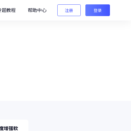
专题教程
帮助中心
注册
登录
编辑
法法AI图像检测
生图检测/AI换脸检测
用软件相关问题及教程。
像之匠
级AI人像后期软件
晰度增强软