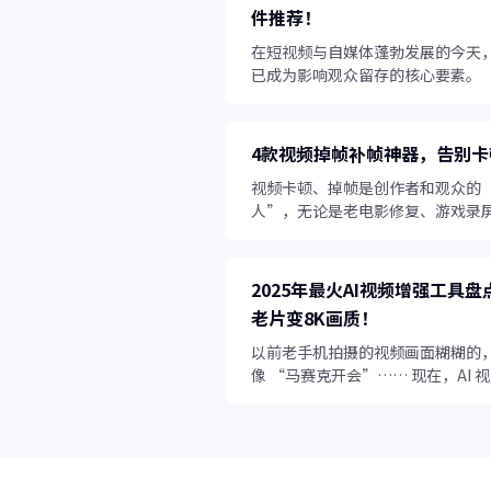
件推荐！
在短视频与自媒体蓬勃发展的今天
已成为影响观众留存的核心要素。
4款视频掉帧补帧神器，告别卡
视频卡顿、掉帧是创作者和观众的
人”，无论是老电影修复、游戏录
常拍摄的慢动作画面，帧率不足都
去流畅感。
2025年最火AI视频增强工具
老片变8K画质！
以前老手机拍摄的视频画面糊糊的
像 “马赛克开会”…… 现在，AI 
直接让这些 “废片” 起死回生！