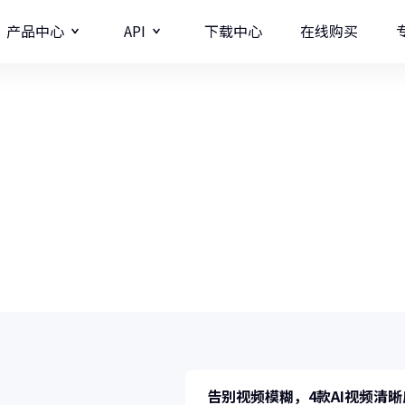
产品中心
API
下载中心
在线购买
图片
视频分辨率提升API
牛学长教程中心
牛学长图片增强API
牛学长录屏工具
图
多种录制方式/直播录制/课程模板
AI
复、视频修复、智能抠像、格式转换、视频编辑、屏幕录像等实
影
商业
告别视频模糊，4款AI视频清