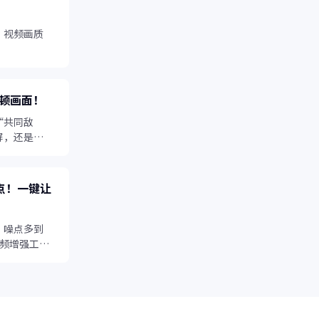
，视频画质
顿画面！
“共同敌
屏，还是日
会让视频失
盘点！一键让
，噪点多到
视频增强工具