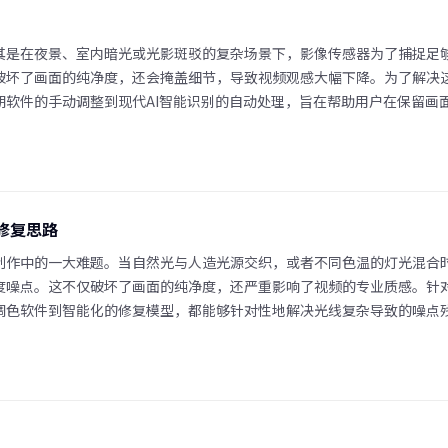
其是在夜景、室内暗光或光影斑驳的复杂场景下，影像传感器为了捕捉足
破坏了画面的纯净度，还会掩盖细节，导致视频观感大幅下降。为了解决
期软件的手动调整到现代AI智能识别的自动处理，旨在帮助用户在保留画
修复思路
制作中的一大难题。当自然光与人造光源交织，或者不同色温的灯光混合
度噪点。这不仅破坏了画面的纯净度，还严重影响了视频的专业质感。针
调色软件到智能化的修复模型，都能够针对性地解决光线复杂导致的噪点