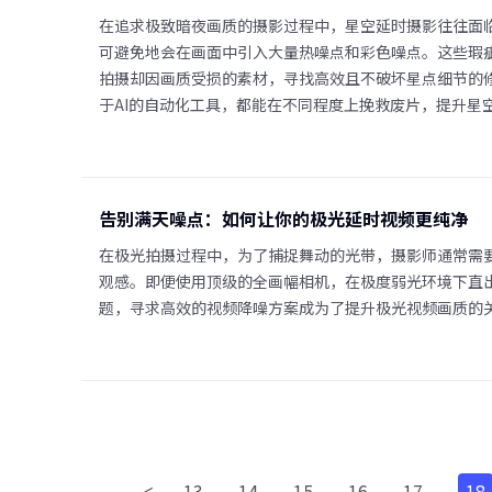
在追求极致暗夜画质的摄影过程中，星空延时摄影往往面临
可避免地会在画面中引入大量热噪点和彩色噪点。这些瑕
拍摄却因画质受损的素材，寻找高效且不破坏星点细节的
于AI的自动化工具，都能在不同程度上挽救废片，提升星
告别满天噪点：如何让你的极光延时视频更纯净
在极光拍摄过程中，为了捕捉舞动的光带，摄影师通常需要
观感。即便使用顶级的全画幅相机，在极度弱光环境下直
题，寻求高效的视频降噪方案成为了提升极光视频画质的
13
14
15
16
17
18