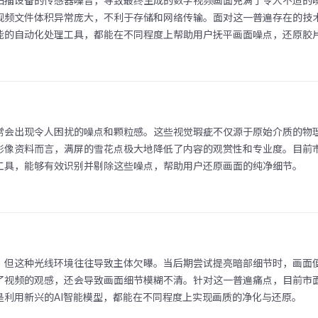
扫描设备的传感器噪音，导致最终生成的数字视频画面充满了令人不适的
视频文件体积异常庞大，不利于存储和网络传输。面对这一普遍存在的技
能的自动化处理工具，都能在不同程度上帮助用户抚平画面噪点，还原胶
常会出现令人困扰的噪点和颗粒感。这些视觉瑕疵不仅源于原始介质的物
影像资料而言，满屏的雪花点极大地降低了内容的观赏性和专业度。目前
工具，能够有效识别并剔除这些噪点，帮助用户还原画面的纯净细节。
，但这种光线环境往往导致主体欠曝。当后期尝试提亮暗部细节时，画面
了视频的观感，还会导致画面细节模糊不清。针对这一普遍痛点，目前市
利用新兴的AI智能模型，都能在不同程度上实现画质的净化与还原。