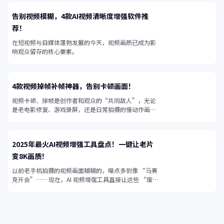
告别视频模糊，4款AI视频清晰度增强软件推
荐！
在短视频与自媒体蓬勃发展的今天，视频画质已成为影
响观众留存的核心要素。
4款视频掉帧补帧神器，告别卡顿画面！
视频卡顿、掉帧是创作者和观众的“共同敌人”，无论
是老电影修复、游戏录屏，还是日常拍摄的慢动作画
面，帧率不足都会让视频失去流畅感。
2025年最火AI视频增强工具盘点！一键让老片
变8K画质！
以前老手机拍摄的视频画面糊糊的，噪点多到像 “马赛
克开会”…… 现在，AI 视频增强工具直接让这些 “废
片” 起死回生！