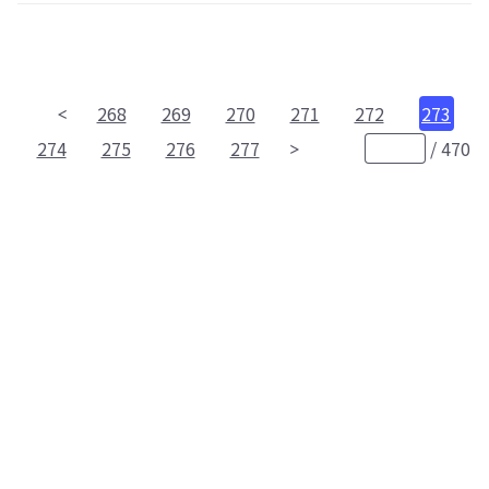
268
269
270
271
272
273
274
275
276
277
/
470