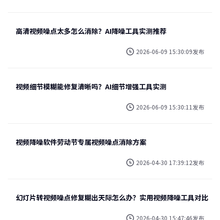
高清视频噪点太多怎么消除？AI降噪工具实测推荐
2026-06-09 15:30:09发布
视频细节模糊能修复清晰吗？AI细节增强工具实测
2026-06-09 15:30:11发布
视频降噪软件劳动节专属视频噪点消除方案
2026-04-30 17:39:12发布
幻灯片转视频噪点修复糊出天际怎么办？实用视频降噪工具对比
2026-04-30 15:47:46发布