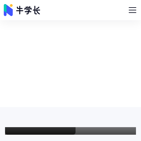
牛学长教程中心
牛学长为您提供图片修复、视频修复、智能抠像、格式转换、视频
编辑、屏幕录像等实用软件相关问题及教程。
频
从低清到4K：4款视频清晰度修复工具