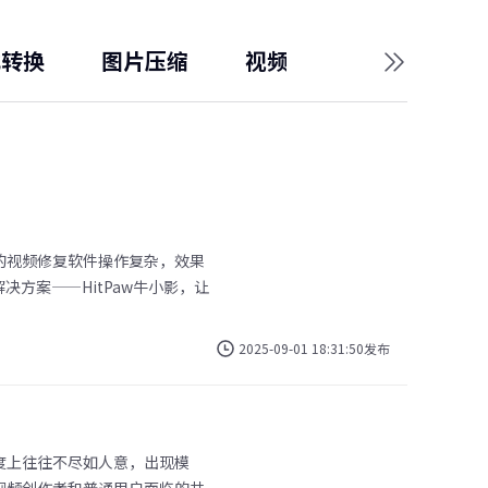
式转换
图片压缩
视频压缩
AI科技资
的视频修复软件操作复杂，效果
方案——HitPaw牛小影，让
2025-09-01 18:31:50发布
度上往往不尽如人意，出现模