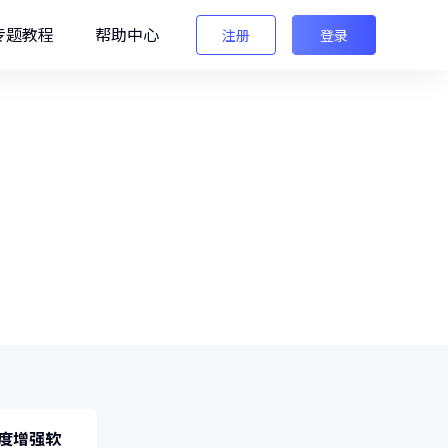
专题教程
帮助中心
注册
登录
编辑
法法AI图像检测
生图检测/AI换脸检测
用软件相关问题及教程。
像之匠
级AI人像后期软件
晰度增强软