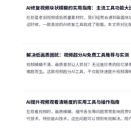
AI修复视频块状模糊的实用指南：主流工具功能大
在处理老旧视频或低质量素材时，我们经常会遇到画面块
这时候，一款高效的AI修复工具就成了刚需。本文将对比推
解决低画质困扰：视频超分AI免费工具推荐与实测
视频模糊不清，画质差到让人抓狂？无论是珍贵的回忆录像
难题而生。这款视频超分AI工具，不仅能快速提升视频
AI提升视频观看清晰度的实用工具与操作指南
在观看视频时，画质模糊、细节丢失等问题常常影响观赏
代技术，特别是AI技术，这些问题可以得到有效解决。用