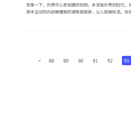
想象一下，你费尽心思拍摄的视频，本该是珍贵的回忆，却
原本生动的内容被糟糕的清晰度毁掉，让人扼腕叹息。别
88
89
90
91
92
93