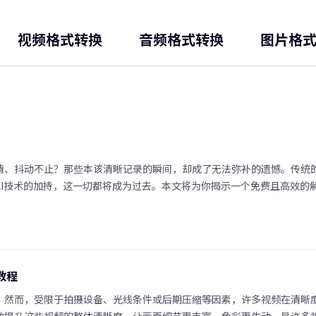
视频格式转换
音频格式转换
图片格
清、抖动不止？那些本该清晰记录的瞬间，却成了无法弥补的遗憾。传统
I技术的加持，这一切都将成为过去。本文将为你揭示一个免费且高效的解决
教程
。然而，受限于拍摄设备、光线条件或后期压缩等因素，许多视频在清晰