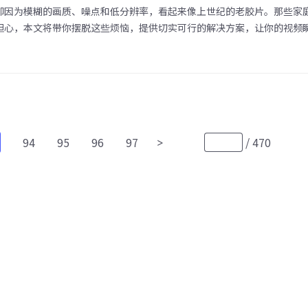
因为模糊的画质、噪点和低分辨率，看起来像上世纪的老胶片。那些家庭聚
担心，本文将带你摆脱这些烦恼，提供切实可行的解决方案，让你的视频
94
95
96
97
/
470