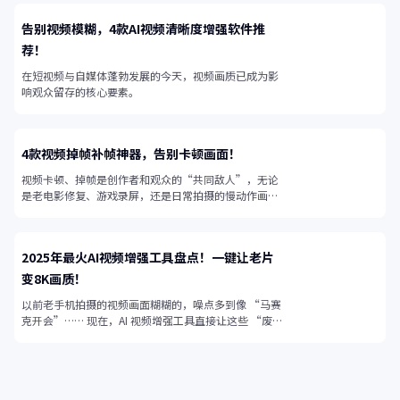
告别视频模糊，4款AI视频清晰度增强软件推
荐！
在短视频与自媒体蓬勃发展的今天，视频画质已成为影
响观众留存的核心要素。
4款视频掉帧补帧神器，告别卡顿画面！
视频卡顿、掉帧是创作者和观众的“共同敌人”，无论
是老电影修复、游戏录屏，还是日常拍摄的慢动作画
面，帧率不足都会让视频失去流畅感。
2025年最火AI视频增强工具盘点！一键让老片
变8K画质！
以前老手机拍摄的视频画面糊糊的，噪点多到像 “马赛
克开会”…… 现在，AI 视频增强工具直接让这些 “废
片” 起死回生！