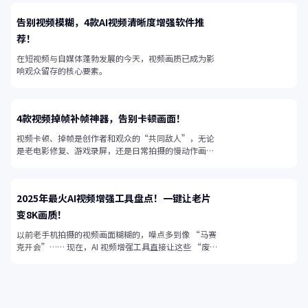
告别视频模糊，4款AI视频清晰度增强软件推
荐！
在短视频与自媒体蓬勃发展的今天，视频画质已成为影
响观众留存的核心要素。
4款视频掉帧补帧神器，告别卡顿画面！
视频卡顿、掉帧是创作者和观众的“共同敌人”，无论
是老电影修复、游戏录屏，还是日常拍摄的慢动作画
面，帧率不足都会让视频失去流畅感。
2025年最火AI视频增强工具盘点！一键让老片
变8K画质！
以前老手机拍摄的视频画面糊糊的，噪点多到像 “马赛
克开会”…… 现在，AI 视频增强工具直接让这些 “废
片” 起死回生！