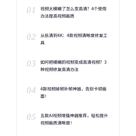
01
视频太模糊了怎么变高清？4个使用
办法提高视频画质
02
从低清到4K：4款视频清晰度修复工
具
03
如何把模糊的视频变成高清视频？3
种视频修复高清办法
04
4款视频掉帧补帧神器，告别卡顿画
面！
05
五款AI视频增强神器推荐，轻松提升
视频画质清晰度！