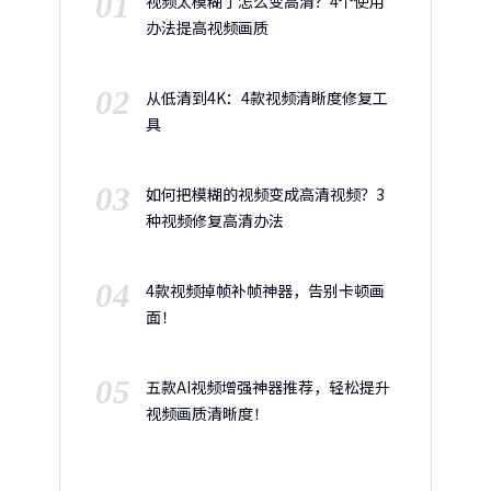
01
视频太模糊了怎么变高清？4个使用
办法提高视频画质
02
从低清到4K：4款视频清晰度修复工
具
03
如何把模糊的视频变成高清视频？3
种视频修复高清办法
04
4款视频掉帧补帧神器，告别卡顿画
面！
05
五款AI视频增强神器推荐，轻松提升
视频画质清晰度！