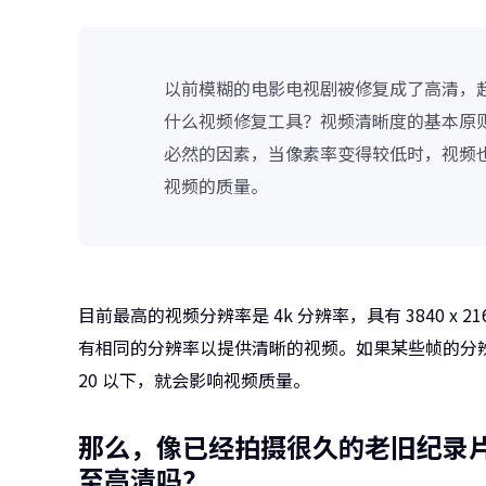
以前模糊的电影电视剧被修复成了高清，
什么视频修复工具？视频清晰度的基本原
必然的因素，当像素率变得较低时，视频
视频的质量。
目前最高的视频分辨率是 4k 分辨率，具有 3840 x 216
有相同的分辨率以提供清晰的视频。如果某些帧的分辨率
20 以下，就会影响视频质量。
那么，像已经拍摄很久的老旧纪录
至高清吗？