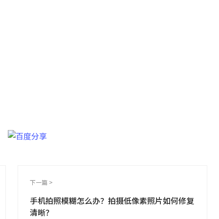
小影
能模型修复，助你还原高清视频！
下一篇 >
手机拍照模糊怎么办？拍摄低像素照片如何修复
清晰？