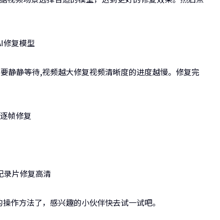
要静静等待,视频越大修复视频清晰度的进度越慢。修复完
的操作方法了，感兴趣的小伙伴快去试一试吧。