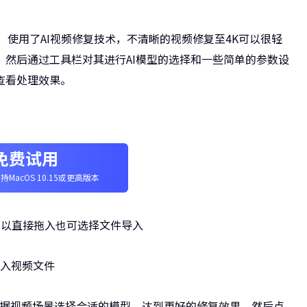
，使用了AI视频修复技术，不清晰的视频修复至4K可以很轻
然后通过工具栏对其进行AI模型的选择和一些简单的参数设
查看处理效果。
免费试用
持MacOS 10.15或更高版本
可以直接拖入也可选择文件导入
根据视频场景选择合适的模型，达到更好的修复效果。然后点