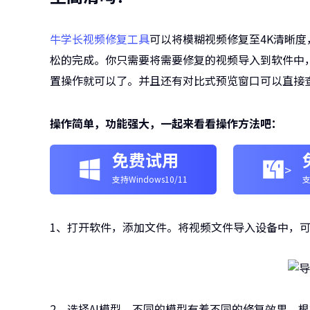
牛学长视频修复工具
可以将模糊视频修复至4K清晰度
松的完成。你只需要将需要修复的视频导入到软件中，
置操作就可以了。并且还有对比式预览窗口可以直接
操作简单，功能强大，一起来看看操作方法吧：
免费试用
>
支持Windows10/11
支
1、打开软件，添加文件。将视频文件导入设备中，
2、选择AI模型，不同的模型有着不同的修复效果，