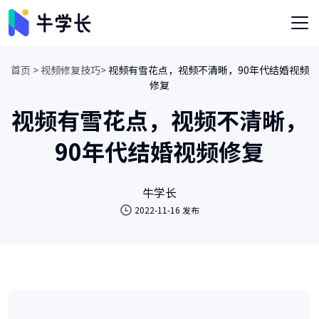
首页 >
视频修复技巧>
视频有雪花点，视频不清晰，90年代结婚视频
修复
视频有雪花点，视频不清晰，
90年代结婚视频修复
牛学长
2022-11-16 发布