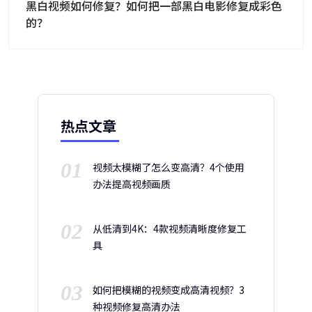
黑白视频如何修复？如何把一部黑白电影修复成彩色
的？
热点文章
01
视频太模糊了怎么变高清？4个使用
办法提高视频画质
02
从低清到4K：4款视频清晰度修复工
具
03
如何把模糊的视频变成高清视频？3
种视频修复高清办法