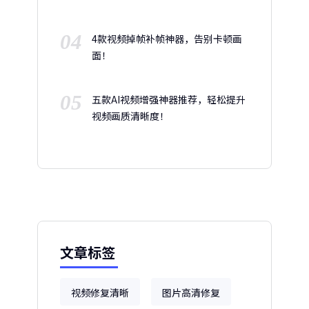
04
4款视频掉帧补帧神器，告别卡顿画
面！
05
五款AI视频增强神器推荐，轻松提升
视频画质清晰度！
文章标签
视频修复清晰
图片高清修复