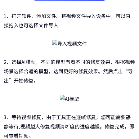
1、打开软件，添加文件。将视频文件导入设备中，可以直
接拖入也可选择文件导入
2、选择AI模型，不同的模型有着不同的修复效果，根据视频
场景选择合适的模型，达到更好的修复效果。然后点击“导
出”开始修复。
3、等待视频修复，由于工具正在逐帧修复，您可能需要静
静等待,视频越大修复视频清晰度的进度越慢。修复完成，即
可查看视频。