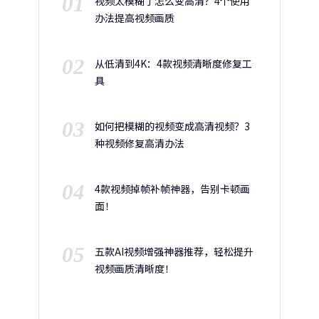
01
视频太模糊了怎么变高清？4个使用
办法提高视频画质
02
从低清到4K：4款视频清晰度修复工
具
03
如何把模糊的视频变成高清视频？3
种视频修复高清办法
04
4款视频掉帧补帧神器，告别卡顿画
面！
05
五款AI视频增强神器推荐，轻松提升
视频画质清晰度！