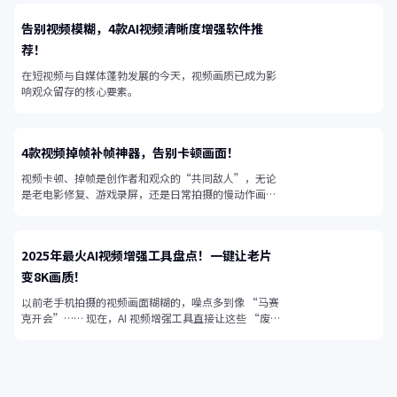
告别视频模糊，4款AI视频清晰度增强软件推
荐！
在短视频与自媒体蓬勃发展的今天，视频画质已成为影
响观众留存的核心要素。
4款视频掉帧补帧神器，告别卡顿画面！
视频卡顿、掉帧是创作者和观众的“共同敌人”，无论
是老电影修复、游戏录屏，还是日常拍摄的慢动作画
面，帧率不足都会让视频失去流畅感。
2025年最火AI视频增强工具盘点！一键让老片
变8K画质！
以前老手机拍摄的视频画面糊糊的，噪点多到像 “马赛
克开会”…… 现在，AI 视频增强工具直接让这些 “废
片” 起死回生！