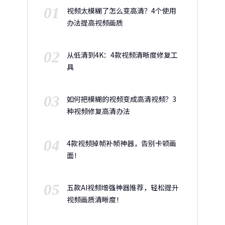
01
视频太模糊了怎么变高清？4个使用
办法提高视频画质
02
从低清到4K：4款视频清晰度修复工
具
03
如何把模糊的视频变成高清视频？3
种视频修复高清办法
04
4款视频掉帧补帧神器，告别卡顿画
面！
05
五款AI视频增强神器推荐，轻松提升
视频画质清晰度！