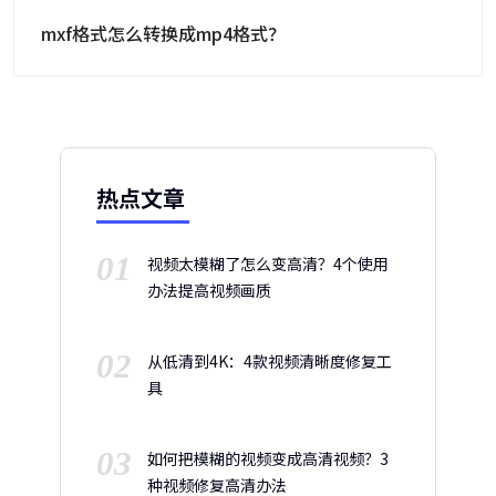
mxf格式怎么转换成mp4格式？
热点文章
01
视频太模糊了怎么变高清？4个使用
办法提高视频画质
02
从低清到4K：4款视频清晰度修复工
具
03
如何把模糊的视频变成高清视频？3
种视频修复高清办法