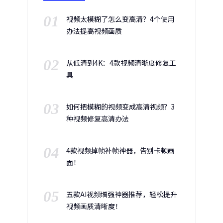
01
视频太模糊了怎么变高清？4个使用
办法提高视频画质
02
从低清到4K：4款视频清晰度修复工
具
03
如何把模糊的视频变成高清视频？3
种视频修复高清办法
04
4款视频掉帧补帧神器，告别卡顿画
面！
05
五款AI视频增强神器推荐，轻松提升
视频画质清晰度！