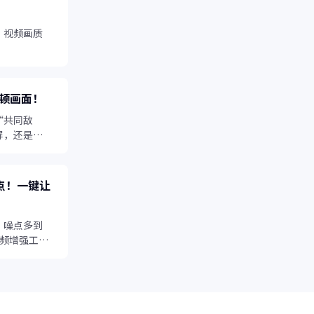
，视频画质
顿画面！
“共同敌
屏，还是日
会让视频失
盘点！一键让
，噪点多到
视频增强工具