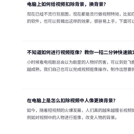
电脑上如何给视频扣除背景，换背景？
现在已经不流行玩抠图，现在都是流行做视频特效，比如
的软件，也可以剪辑出这样的效果，很容易上手，下面可
不知道如何进行视频抠像？教你一招二分钟快速搞
小时候看电视剧总会以为剧里的人物好厉害，可以到处飞
越成熟，我们自己也可以完成视频抠像操作，制作出想要
在电脑上是怎么扣除视频中人像更换背景？
如今，随着短视频的火爆发展，人们真的越来越擅长视频
例如对视频中的人物进行抠像，改变人物的背景。