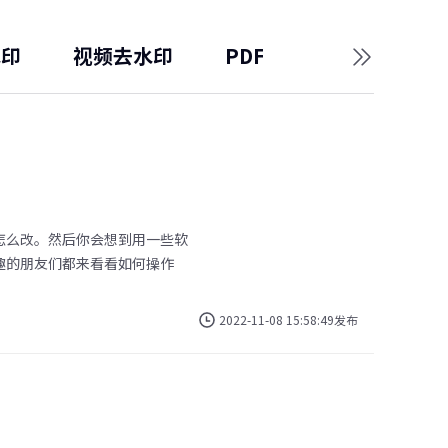
水印
视频去水印
PDF编辑技巧
视频
怎么改。然后你会想到用一些软
趣的朋友们都来看看如何操作
2022-11-08 15:58:49发布