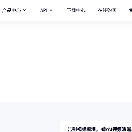
产品中心
API
下载中心
在线购买
图片
视频分辨率提升API
牛学长教程中心
牛学长图片增强API
牛学长录屏工具
图
多种录制方式/直播录制/课程模板
AI
复、视频修复、智能抠像、格式转换、视频编辑、屏幕录像等实
影
商业
告别视频模糊，4款AI视频清