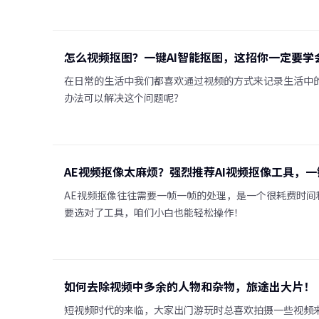
怎么视频抠图？一键AI智能抠图，这招你一定要学
在日常的生活中我们都喜欢通过视频的方式来记录生活中
办法可以解决这个问题呢？
AE视频抠像太麻烦？强烈推荐AI视频抠像工具，
AE视频抠像往往需要一帧一帧的处理，是一个很耗费时
要选对了工具，咱们小白也能轻松操作！
如何去除视频中多余的人物和杂物，旅途出大片！
短视频时代的来临，大家出门游玩时总喜欢拍摄一些视频