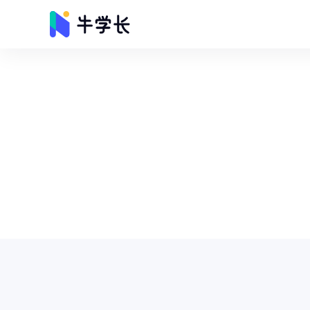
视频
太模
糊了
视频创意
怎么
从低
牛小影
变高
清到
画质增强/视频修复/AI视频抠像
清？
4K：
牛学长为您提供图片修
4个
4款
牛学长转码大师
视频、音频格式转换/人声分离
使用
视频
办法
清晰
提高
度修
视频
复工
画质
具
想修
如何
复低
把模