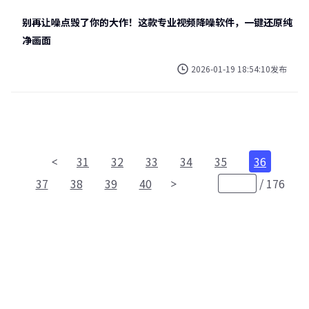
别再让噪点毁了你的大作！这款专业视频降噪软件，一键还原纯
净画面
2026-01-19 18:54:10发布
31
32
33
34
35
36
37
38
39
40
/
176