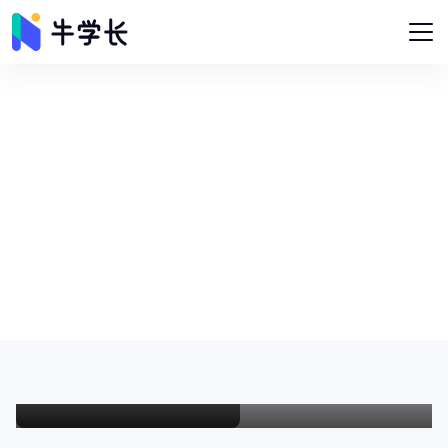
牛学长教程中心
牛学长为您提供图片修复、视频修复、智能抠像、格式转换、视频
编辑、屏幕录像等实用软件相关问题及教程。
想修复低清视频？这4款AI高清画质4K修复软件别
错过！