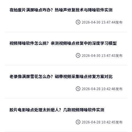
夜拍废片满屏噪点咋办？热噪声修复技术与降噪软件实测
2026-04-30 15:47:44发布
视频降噪软件怎么挑？亲测视频噪点修复中的深度学习模型
2026-04-30 15:47:43发布
老录像满屏雪花怎么办？磁带视频采集噪点修复方案对比
2026-04-28 10:42:46发布
胶片电影噪点处理太折磨人？几款视频降噪软件实测
2026-04-28 10:42:45发布