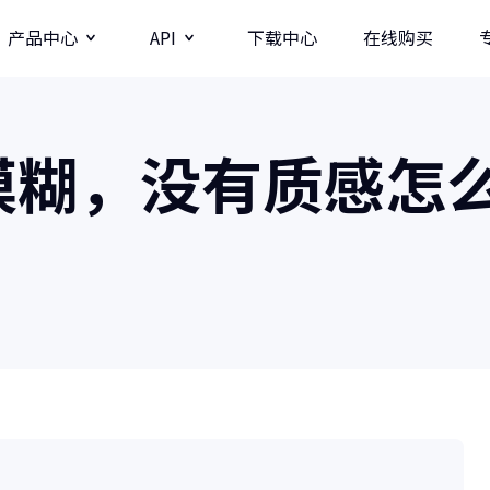
产品中心
API
下载中心
在线购买
图片
视频分辨率提升API
模糊，没有质感怎
牛学长图片增强API
牛学长录屏工具
图
多种录制方式/直播录制/课程模板
AI
影
商业