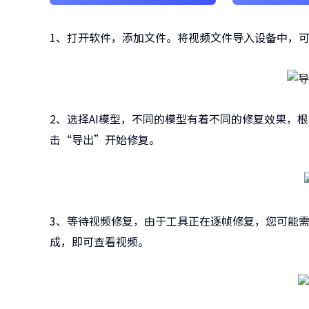
1、打开软件，添加文件。将视频文件导入设备中，
2、选择AI模型，不同的模型有着不同的修复效果，
击“导出”开始修复。
3、等待视频修复，由于工具正在逐帧修复，您可能需
成，即可查看视频。