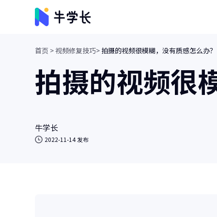
首页 >
视频修复技巧>
拍摄的视频很模糊，没有质感怎么办？
视频创意
拍摄的视频很
牛小影
画质增强/视频修复/AI视频抠像
牛学长转码大师
视频、音频格式转换/人声分离
牛学长
2022-11-14 发布