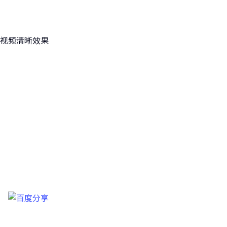
小影
能模型修复，助你还原高清视频！