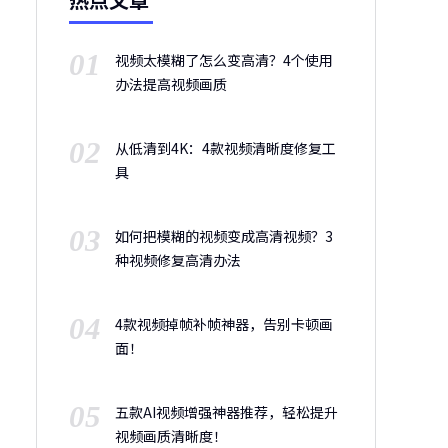
01
视频太模糊了怎么变高清？4个使用
办法提高视频画质
02
从低清到4K：4款视频清晰度修复工
具
03
如何把模糊的视频变成高清视频？3
种视频修复高清办法
04
4款视频掉帧补帧神器，告别卡顿画
面！
05
五款AI视频增强神器推荐，轻松提升
视频画质清晰度！