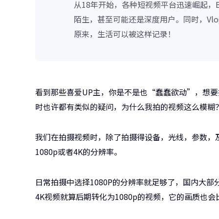
从18年开始，各种短视频平台迅速崛起，B
陌生，甚至可能还是深度用户。同时，Vl
原来，生活可以被这样记录！
看到那些喜爱UP主，你是不是也“蠢蠢欲动”，想要
时也许都有类似的疑问，为什么我拍的视频这么模糊
我们在拍摄视频时，除了拍摄得设备，光线，参数，
1080p或者4K的分辨率。
日常拍摄中选择1080P的分辨率就足够了，国内大部
4K视频就算后期转化为1080p的视频，它的画质也会