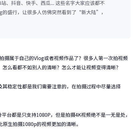
站、抖音、快手、西瓜... 这些名字大家应该都不
og的盛行，让很多人仿佛突然看到了“新大陆”，
拍摄属于自己的Vlog或者视频作品了？很多人第一次拍视频
？怎么看都不如别人的清晰？怎么才能让视频变得清晰？
及其稳定性都是我们需要注意的，在拍摄过程中尽量选择
分平台都是只支持1080P，但是拍摄4K视频绝不是一无是处，
比原生拍摄1080p的视频更加的清晰。