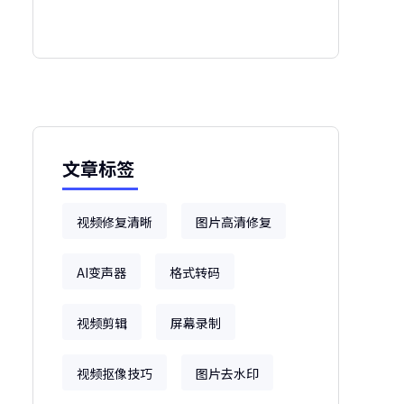
文章标签
视频修复清晰
图片高清修复
AI变声器
格式转码
视频剪辑
屏幕录制
视频抠像技巧
图片去水印