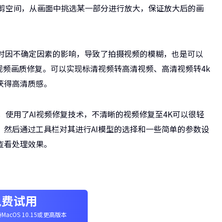
裁剪空间，从画面中挑选某一部分进行放大，保证放大后的画
摄时因不确定因素的影响，导致了拍摄视频的模糊，也是可以
视频画质修复。可以实现标清视频转高清视频、高清视频转4k
获得高清质感。
，使用了AI视频修复技术，不清晰的视频修复至4K可以很轻
然后通过工具栏对其进行AI模型的选择和一些简单的参数设
查看处理效果。
免费试用
MacOS 10.15或更高版本