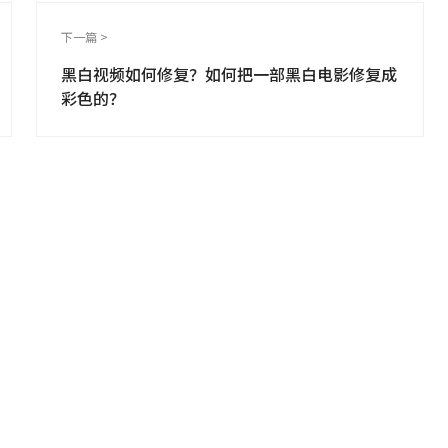
下一篇 >
黑白视频如何修复？如何把一部黑白电影修复成
彩色的？