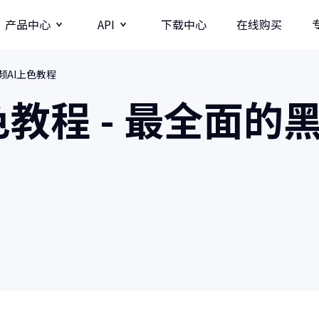
产品中心
API
下载中心
在线购买
频AI上色教程
图片
视频分辨率提升API
教程 - 最全面的
牛学长图片增强API
牛学长录屏工具
图
多种录制方式/直播录制/课程模板
AI
影
商业