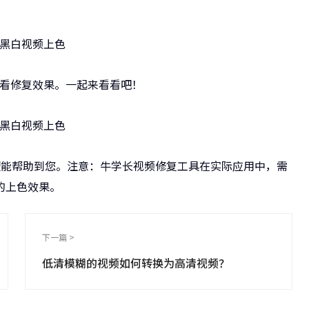
查看修复效果。一起来看看吧！
望能帮助到您。注意：牛学长视频修复工具在实际应用中，需
的上色效果。
下一篇 >
低清模糊的视频如何转换为高清视频？