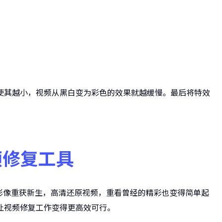
使其越小，视频从黑白变为彩色的效果就越缓慢。最后将特效
频修复工具
影像重获新生，高清还原视频，重看曾经的精彩也变得简单起
让视频修复工作变得更高效可行。